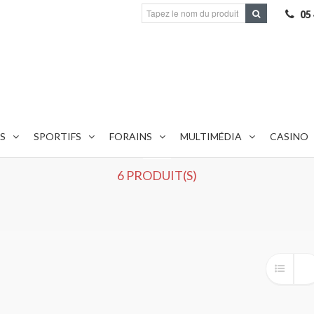
05
S
SPORTIFS
MACHINES À EFFETS
FORAINS
MULTIMÉDIA
CASINO
6 PRODUIT(S)