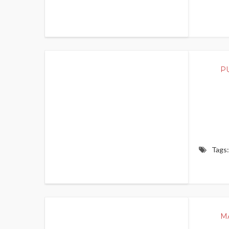
400
P
Tags:
400
M