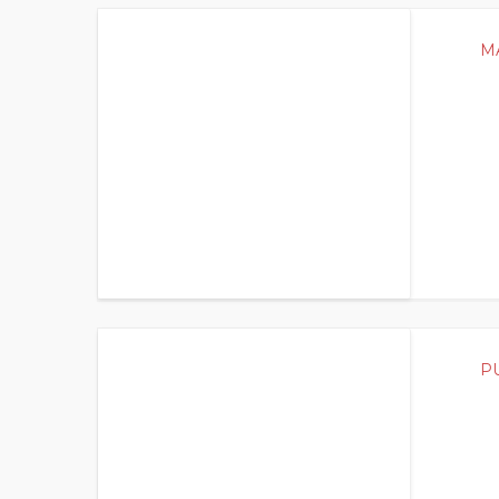
400
M
400
P