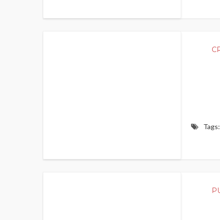
400
C
Tags:
400
P