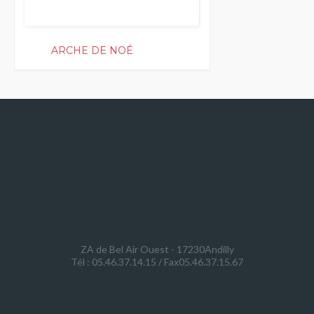
ARCHE DE NOÉ
ZA de Bel Air Ouest - 17230Andilly
Tél : 05.46.37.14.15 / Fax05.46.37.15.67