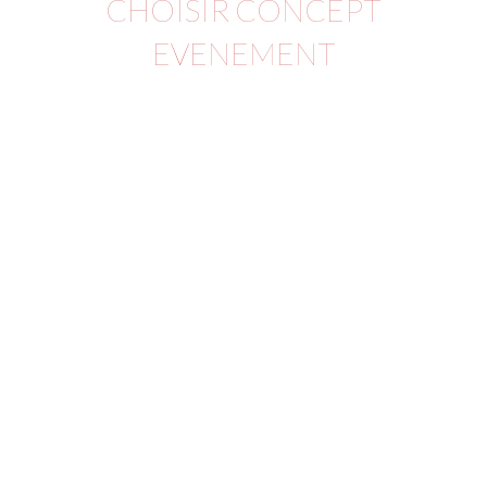
CHOISIR CONCEPT
EVENEMENT
L’ASSURANCE DE JEUX
RESPECTANT LA CONFORMITÉ
Un certificat de conformité des
structures gonflables à la norme
NF14960
• Des moteurs IP44 certifiés par
« Bureau Veritas »
• Des filets de sécurité sur les
structures qui en ont besoin