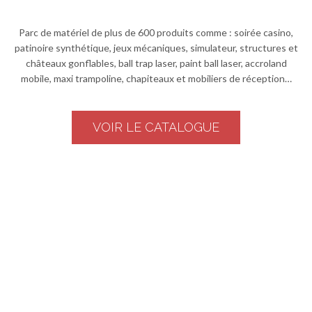
Parc de matériel de plus de 600 produits comme : soirée casino,
patinoire synthétique, jeux mécaniques, simulateur, structures et
châteaux gonflables, ball trap laser, paint ball laser, accroland
mobile, maxi trampoline, chapiteaux et mobiliers de réception…
VOIR LE CATALOGUE
0
M
2
DE SURFACE