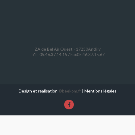
ZA de Bel Air Ouest - 17230Andilly
Tél : 05.46.37.14.15 / Fax05.46.37.15.67
Design et réalisation
©beekom.fr
|
Mentions légales