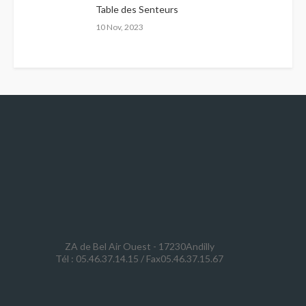
Table des Senteurs
10 Nov, 2023
ZA de Bel Air Ouest - 17230Andilly
Tél : 05.46.37.14.15 / Fax05.46.37.15.67