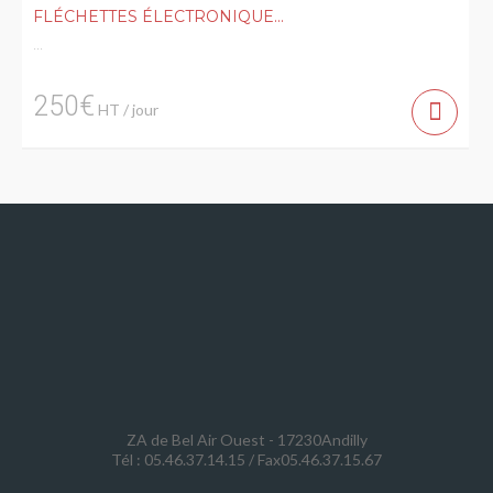
FLÉCHETTES ÉLECTRONIQUE...
...
250€
HT / jour
ZA de Bel Air Ouest - 17230Andilly
Tél : 05.46.37.14.15 / Fax05.46.37.15.67