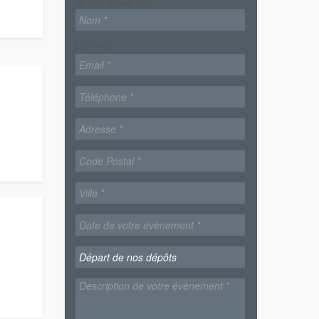
[group group-65]
[/group]