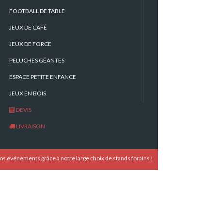
FOOTBALL DE TABLE
[group group-60]
JEUX DE CAFÉ
JEUX DE FORCE
[/group]
PELUCHES GÉANTES
[group group-61]
ESPACE PETITE ENFANCE
[/group]
JEUX EN BOIS
[group group-62]
DEVIS
LIVRAISON
[/group]
[group group-63]
s événements grâce à notre large choix de stands forains !
[/group]
[group group-64]
[/group]