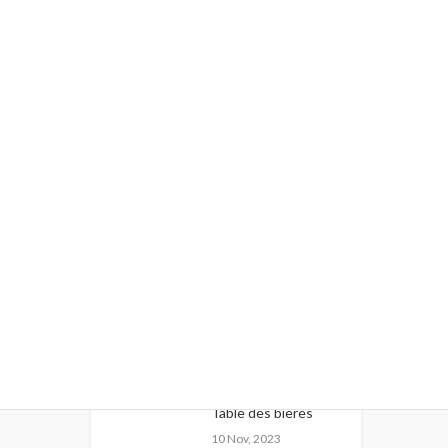
Nouveautés
Table Black & Wine
(Table ...
10 Nov, 2023
Table des bières
10 Nov, 2023