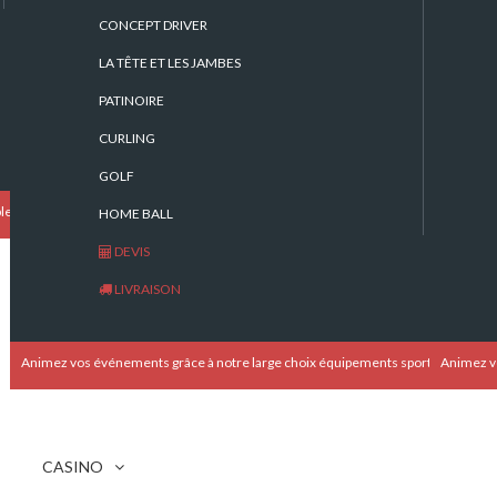
CONCEPT DRIVER
LA TÊTE ET LES JAMBES
PATINOIRE
CURLING
GOLF
les !
HOME BALL
DEVIS
LIVRAISON
Animez vos événements grâce à notre large choix équipements sportifs
Animez vo
CASINO
En prestation (la journée)