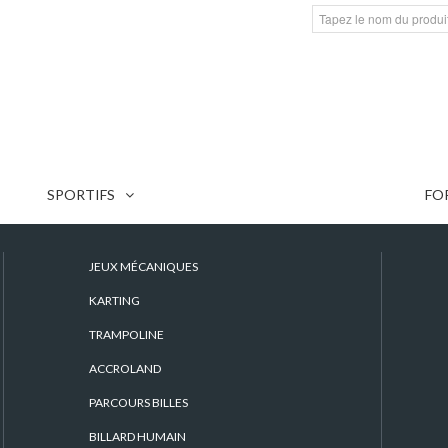
SPORTIFS
BALL TRAP LASER EXTÉRIEUR
FO
BALL TRAP LASER
JEUX MÉCANIQUES
KARTING
TRAMPOLINE
ACCROLAND
PARCOURS BILLES
BILLARD HUMAIN