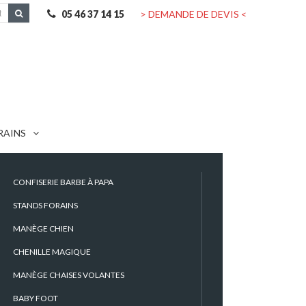
05 46 37 14 15
> DEMANDE DE DEVIS <
RAINS
CONFISERIE BARBE À PAPA
STANDS FORAINS
MANÈGE CHIEN
CHENILLE MAGIQUE
Contactez-nous
MANÈGE CHAISES VOLANTES
BABY FOOT