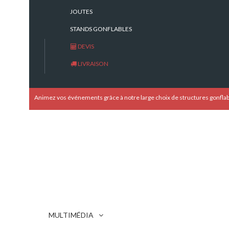
JOUTES
STANDS GONFLABLES
DEVIS
LIVRAISON
Animez vos événements grâce à notre large choix de structures gonflab
MULTIMÉDIA
Ball Trap Laser extérieur