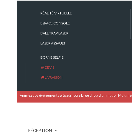
RÉALITÉ VIRTUELLE
ESPACE CONSOLE
BALL TRAP LASER
À partir de 12 ans
LASER ASSAULT
1 lanceur automatique, 200 plateaux
incassables, 1 tente 3x3
BORNE SELFIE
DEVIS
LIVRAISON
Animez vos événements grâce à notre large choix d'animation Multimé
DESCRIPTION
5 fusils de chasse infrarouge
1 centrale électronique
1 centrale avec afficheur
RÉCEPTION