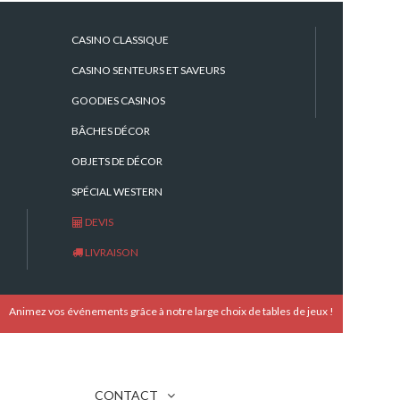
900 € HT - 1080 TTC
CASINO CLASSIQUE
CASINO SENTEURS ET SAVEURS
GOODIES CASINOS
5 personnes
BÂCHES DÉCOR
8 A / 220 V
OBJETS DE DÉCOR
1 animateur pour le montage, démontage
SPÉCIAL WESTERN
et animation de l'attraction. Repas et
DEVIS
frais de déplacement en sus.
LIVRAISON
dia
Animez vos événements grâce à notre large choix de tables de jeux !
CONTACT