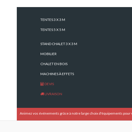
1 décor en bâche de 6m x 3m sur support métal (avec 2
10 capteurs électronique
Temps de montage :1h
TENTES 3 X 3 M
TENTES 5 X 5 M
STAND CHALET 3 X 3 M
Tags:
MOBILIER
CHALET EN BOIS
MACHINES À EFFETS
DEVIS
LIVRAISON
Animez vos événements grâce à notre large choix d'équipements pour v