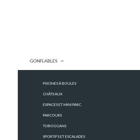
GONFLABLES
PISCINES À BOULES
CHÂTEAUX
ESPACES ET MINI PARC
PARCOURS
TOBOGGANS
SPORTIFS ET ESCALADES