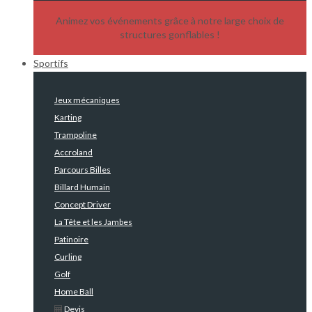
Animez vos événements grâce à notre large choix de
structures gonflables !
Sportifs
Jeux mécaniques
Karting
Trampoline
Accroland
Parcours Billes
Billard Humain
Concept Driver
La Tête et les Jambes
Patinoire
Curling
Golf
Home Ball
Devis