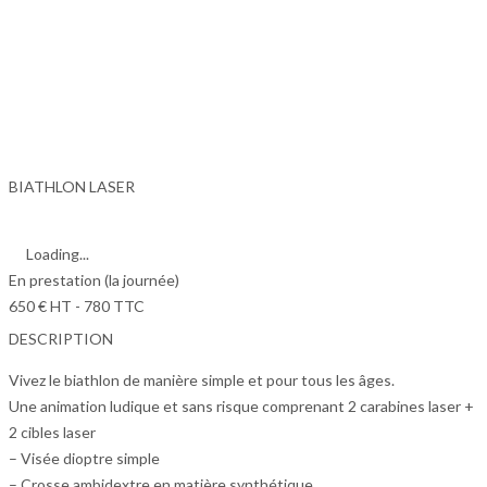
BIATHLON LASER
Loading...
En prestation (la journée)
650 € HT - 780 TTC
DESCRIPTION
Vivez le biathlon de manière simple et pour tous les âges.
Une animation ludique et sans risque comprenant 2 carabines laser +
2 cibles laser
– Visée dioptre simple
– Crosse ambidextre en matière synthétique