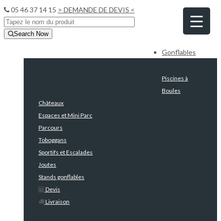
05 46 37 14 15
> DEMANDE DE DEVIS <
Search Now
Gonflables
Piscines à
Boules
Châteaux
Espaces et Mini Parc
Parcours
Toboggans
Sportifs et Escalades
Joutes
Stands gonflables
Devis
Livraison