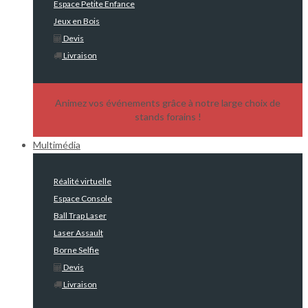
Espace Petite Enfance
Jeux en Bois
Devis
Livraison
Animez vos événements grâce à notre large choix de
stands forains !
Multimédia
Réalité virtuelle
Espace Console
Ball Trap Laser
Laser Assault
Borne Selfie
Devis
Livraison