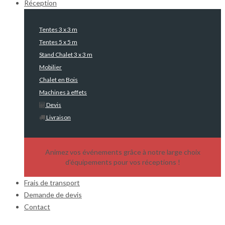
Réception
Tentes 3 x 3 m
Tentes 5 x 5 m
Stand Chalet 3 x 3 m
Mobilier
Chalet en Bois
Machines à effets
Devis
Livraison
Animez vos événements grâce à notre large choix
d'équipements pour vos réceptions !
Frais de transport
Demande de devis
Contact