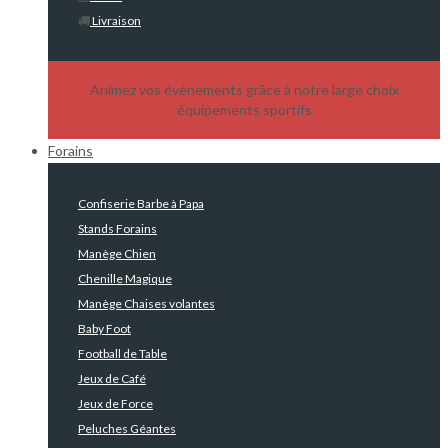
Livraison
Animez vos événements grâce à notre large choix
équipements sportifs
Forains
Confiserie Barbe à Papa
Stands Forains
Manège Chien
Chenille Magique
Manège Chaises volantes
Baby Foot
Football de Table
Jeux de Café
Jeux de Force
Peluches Géantes