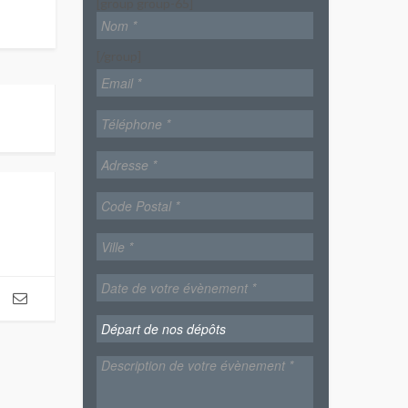
[group group-65]
[/group]