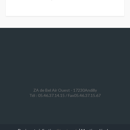
ZA de Bel Air Ouest - 17230Andilly
Tél : 05.46.37.14.15 / Fax05.46.37.15.67