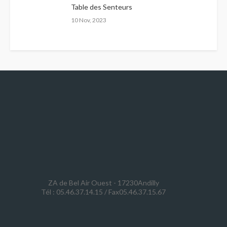
Table des Senteurs
10 Nov, 2023
ZA de Bel Air Ouest - 17230Andilly
Tél : 05.46.37.14.15 / Fax05.46.37.15.67