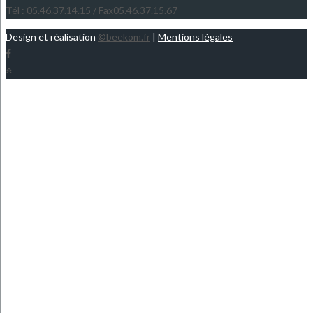
Tél : 05.46.37.14.15 / Fax05.46.37.15.67
Design et réalisation
©beekom.fr
|
Mentions légales