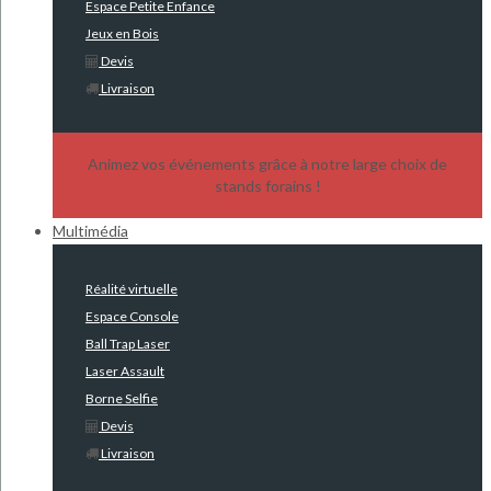
Espace Petite Enfance
Jeux en Bois
Devis
Livraison
Animez vos événements grâce à notre large choix de
stands forains !
Multimédia
Réalité virtuelle
Espace Console
Ball Trap Laser
Laser Assault
Borne Selfie
Devis
Livraison