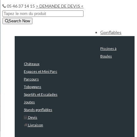
05 46 37 14 15
> DEMANDE DE DEVIS <
Search Now
Gonflables
Piscines à
Boules
Châteaux
Espaces et Mini Parc
Parcours
Toboggans
Sportifs et Escalades
Joutes
Stands gonflables
Devis
Livraison