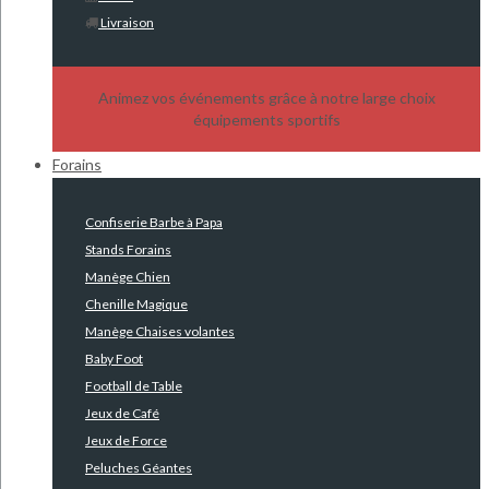
Livraison
Animez vos événements grâce à notre large choix
équipements sportifs
Forains
Confiserie Barbe à Papa
Stands Forains
Manège Chien
Chenille Magique
Manège Chaises volantes
Baby Foot
Football de Table
Jeux de Café
Jeux de Force
Peluches Géantes