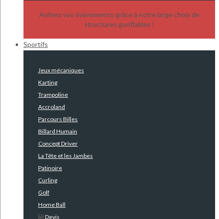
Animez vos événements grâce à notre large choix de
structures gonflables !
Sportifs
Jeux mécaniques
Karting
Trampoline
Accroland
Parcours Billes
Billard Humain
Concept Driver
La Tête et les Jambes
Patinoire
Curling
Golf
Home Ball
Devis