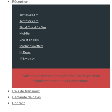
Réception
Tentes 3 x 3 m
Tentes 5 x 5 m
Stand Chalet 3 x 3 m
Mobilier
Chalet en Bois
Machines à effets
Devis
Livraison
Animez vos événements grâce à notre large choix
d'équipements pour vos réceptions !
Frais de transport
Demande de devis
Contact