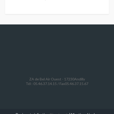
ZA de Bel Air Ouest - 17230Andilly
Tél : 05.46.37.14.15 / Fax05.46.37.15.67