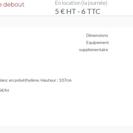
En location (la journée)
e debout
5 € HT - 6 TTC
Dimensions
Equipement
supplementaire
lanc en polyéthylène. Hauteur : 107cm
5€/ht