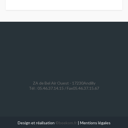
ZA de Bel Air Ouest - 17230Andilly
Tél : 05.46.37.14.15 / Fax05.46.37.15.67
Design et réalisation
©beekom.fr
|
Mentions légales