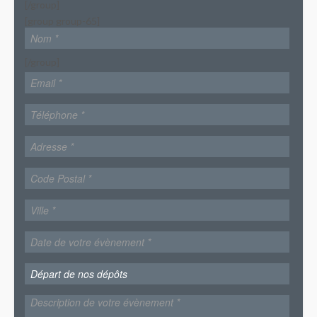
[/group]
[group group-65]
[/group]