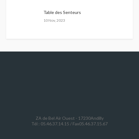
Table des Senteurs
10 Nov, 2023
ZA de Bel Air Ouest - 17230Andilly
Tél : 05.46.37.14.15 / Fax05.46.37.15.67