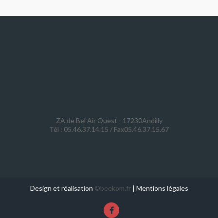
ZA de Bel Air Ouest - 17230Andilly
Tél : 05.46.37.14.15 / Fax05.46.37.15.67
Design et réalisation
©beekom.fr
|
Mentions légales