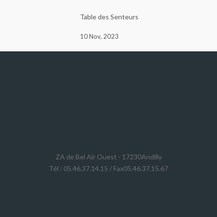
Table des Senteurs
10 Nov, 2023
ZA de Bel Air Ouest - 17230Andilly
Tél : 05.46.37.14.15 / Fax05.46.37.15.67