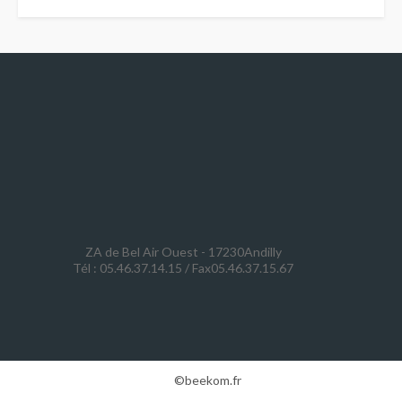
ZA de Bel Air Ouest - 17230Andilly
Tél : 05.46.37.14.15 / Fax05.46.37.15.67
Design et réalisation
©beekom.fr
|
Mentions légales