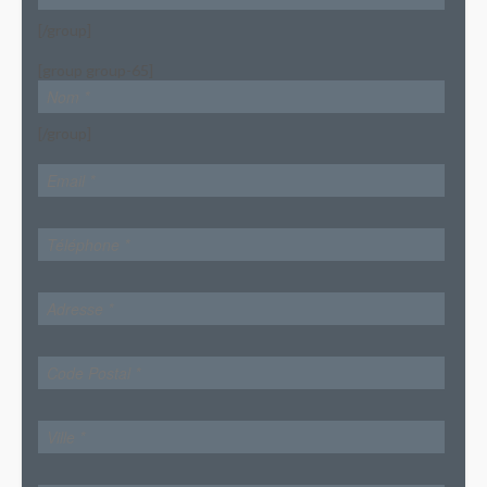
[/group]
[group group-65]
[/group]