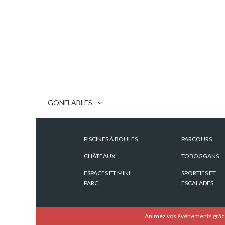
GONFLABLES
PISCINES À BOULES
PARCOURS
CHÂTEAUX
TOBOGGANS
ESPACES ET MINI
SPORTIFS ET
PARC
ESCALADES
Animez vos événements grâce à