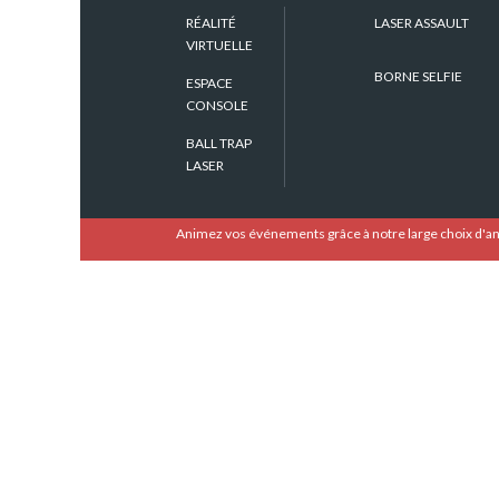
RÉALITÉ
LASER ASSAULT
VIRTUELLE
BORNE SELFIE
ESPACE
Tags:
CONSOLE
BALL TRAP
LASER
Animez vos événements grâce à notre large choix d'a