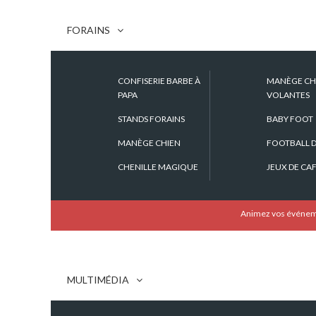
FORAINS
CONFISERIE BARBE À
MANÈGE CH
À partir de 6 ans
PAPA
VOLANTES
Hauteur du mât : 3,15m. Hauteur sous
STANDS FORAINS
BABY FOOT
bandeau : 1,90 à 2,05m. Dimensions
MANÈGE CHIEN
FOOTBALL D
repliée 1,52 x 0,32 x 0,32m. Poids : 35kg.
CHENILLE MAGIQUE
JEUX DE CA
Référence
Animez vos événemen
DESCRIPTION
MULTIMÉDIA
Stand Forain Buzzer Magique !
Jeu de précision et d’habileté, à vous de ne pas faire