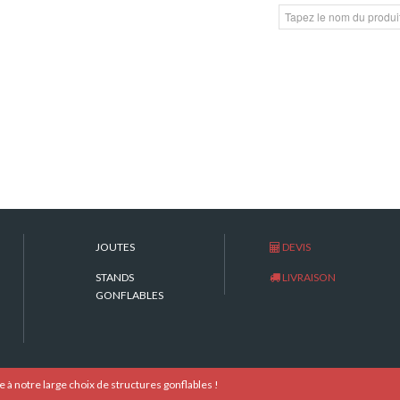
STAND FORAIN BUZZER MAGIQUE
STANDS FORAINS
JOUTES
DEVIS
STANDS
LIVRAISON
GONFLABLES
 notre large choix de structures gonflables !