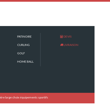
PATINOIRE
DEVIS
CURLING
LIVRAISON
GOLF
HOME BALL
re large choix équipements sportifs
En location (la journée)
que