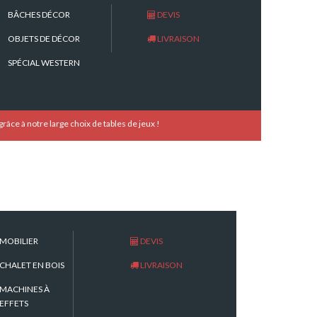
BÂCHES DÉCOR
DEVIS
OBJETS DE DÉCOR
LIVRAISON
SPÉCIAL WESTERN
ce à notre large choix de tables de jeux !
Nouveautés
Table Black & Wine
MOBILIER
DEVIS
(Table ...
CHALET EN BOIS
LIVRAISON
10 Nov, 2023
MACHINES À
Table des bières
EFFETS
10 Nov, 2023