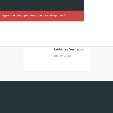
Table des Chocolats
large choix d'équipements pour vos réceptions !
10 Nov, 2023
Table des Fromages
10 Nov, 2023
Table des Senteurs
10 Nov, 2023