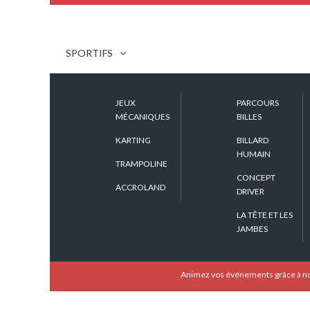
SPORTIFS
JEUX
PARCOURS
MÉCANIQUES
BILLES
KARTING
BILLARD
HUMAIN
TRAMPOLINE
CONCEPT
ACCROLAND
DRIVER
LA TÊTE ET LES
JAMBES
Animez vos événements grâce à not
Stand Forain Buzzer Magi