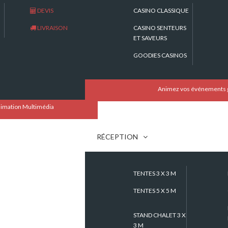
DEVIS
CASINO CLASSIQUE
LIVRAISON
CASINO SENTEURS
ET SAVEURS
GOODIES CASINOS
Animez vos événements grâ
nimation Multimédia
RÉCEPTION
TENTES 3 X 3 M
TENTES 5 X 5 M
STAND CHALET 3 X
3 M