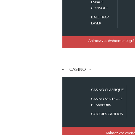
ESPACE
CONSOLE
FEATURES
BALL TRAP
LASER
Contactez-nous
Animez vos événements grâce
[group group-60]
CASINO
[/group]
CASINO CLASSIQUE
[group group-61]
CASINO SENTEURS
ET SAVEURS
[/group]
GOODIES CASINOS
[group group-62]
Animez vos événeme