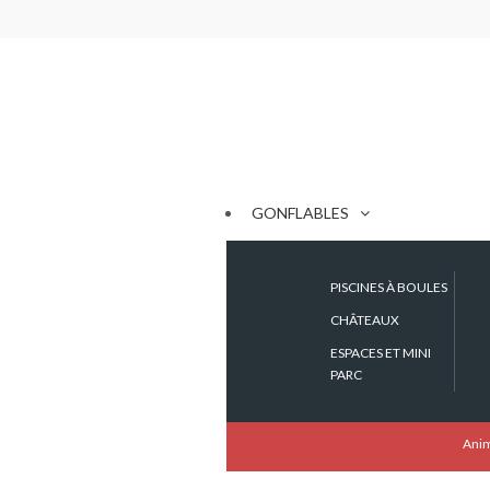
GONFLABLES
PISCINES À BOULES
CHÂTEAUX
ESPACES ET MINI
PARC
Anim