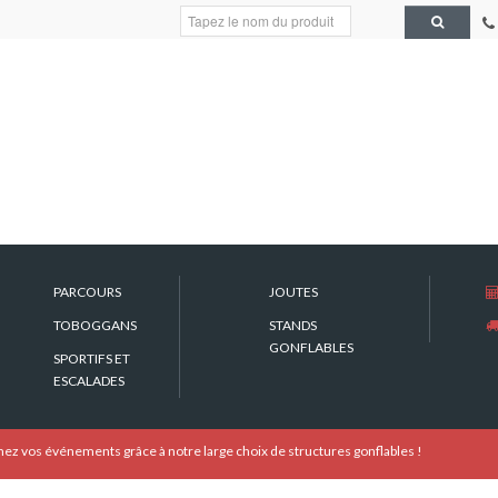
Search
Now
STAND WESTERN CABANE
STANDS GONFLABL
PARCOURS
JOUTES
TOBOGGANS
STANDS
GONFLABLES
SPORTIFS ET
ESCALADES
ez vos événements grâce à notre large choix de structures gonflables !