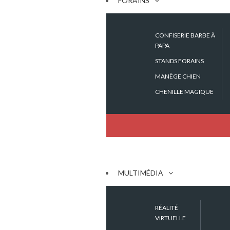
FORAINS
À partir de 8 ans
CONFISERIE BARBE À
PAPA
2 personnes
STANDS FORAINS
P : 2 m - L : 2,5 m - H : 2,5 m
MANÈGE CHIEN
CHENILLE MAGIQUE
1 souffleur 8 A / 220 V
100 cm x 50 cm x 50 cm + 1 souffl
Réf. G77
MULTIMÉDIA
DESCRIPTION
RÉALITÉ
Tags:
VIRTUELLE