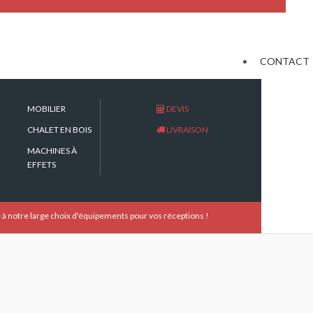
CONTACT
MOBILIER
DEVIS
CHALET EN BOIS
LIVRAISON
MACHINES À
EFFETS
 notre large choix d'équipements pour vos réceptions !