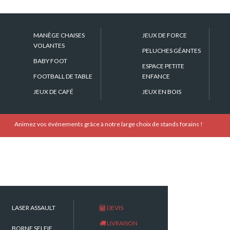
A partir de
Nombre de
MANÈGE CHAISES
JEUX DE FORCE
personnes
VOLANTES
PELUCHES GÉANTES
Dimensions
BABY FOOT
ESPACE PETITE
Equipement
FOOTBALL DE TABLE
ENFANCE
supplementaire
JEUX DE CAFÉ
JEUX EN BOIS
Encombrement repli
Référence
erie (60 x 50 x 30 cm)
Animez vos événements grâce à notre large choix de stands forains !
LASER ASSAULT
DEVIS
LIVRAISON
BORNE SELFIE