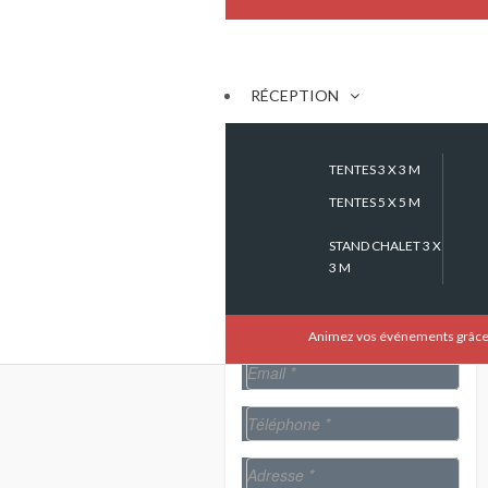
[/group]
[group group-63]
RÉCEPTION
[/group]
[group group-64]
TENTES 3 X 3 M
TENTES 5 X 5 M
[/group]
STAND CHALET 3 X
[group group-65]
3 M
[/group]
Animez vos événements grâce à