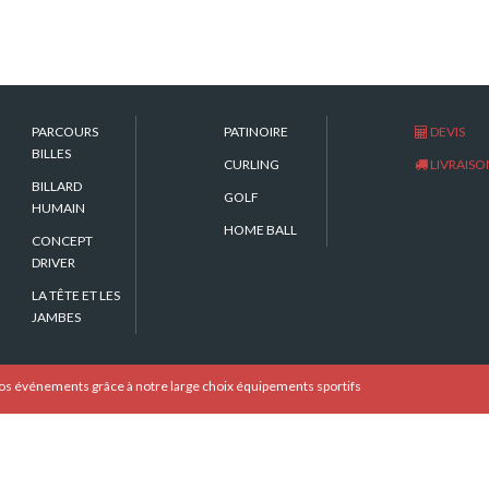
PARCOURS
PATINOIRE
DEVIS
BILLES
CURLING
LIVRAISO
BILLARD
GOLF
HUMAIN
HOME BALL
CONCEPT
DRIVER
LA TÊTE ET LES
JAMBES
s événements grâce à notre large choix équipements sportifs
En location (la journée)
100 € HT - 120 TTC