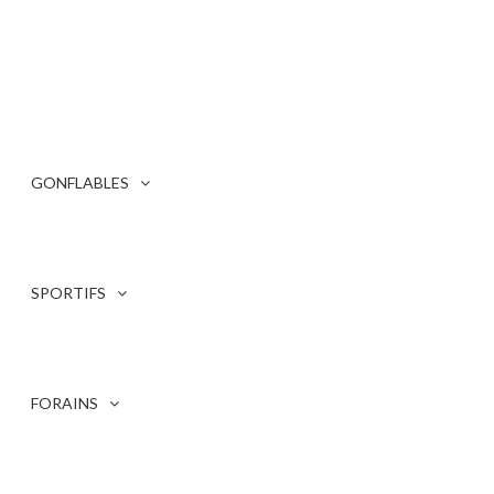
STOP PHOTOS WESTERN
GONFLABLES
SPÉCIAL WESTERN
SPORTIFS
FORAINS