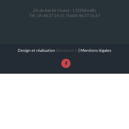
ZA de Bel Air Ouest - 17230Andilly
Tél : 05.46.37.14.15 / Fax05.46.37.15.67
Design et réalisation
©beekom.fr
|
Mentions légales