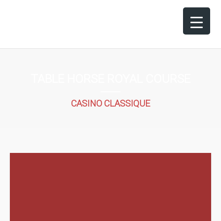
TABLE HORSE ROYAL COURSE
CASINO CLASSIQUE