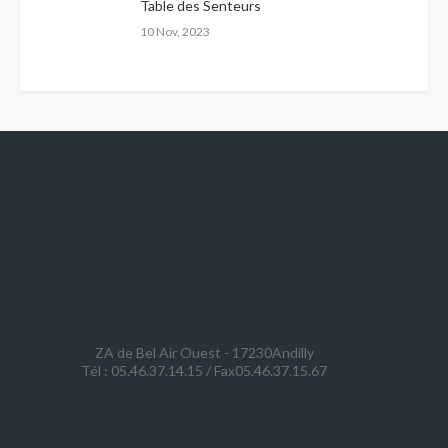
Table des Senteurs
10 Nov, 2023
ZA de Bel Air Ouest - 17230Andilly
Tél : 05.46.37.14.15 / Fax05.46.37.15.67