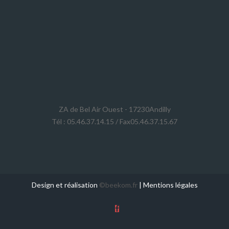
ZA de Bel Air Ouest - 17230Andilly
Tél : 05.46.37.14.15 / Fax05.46.37.15.67
Design et réalisation
©beekom.fr
|
Mentions légales