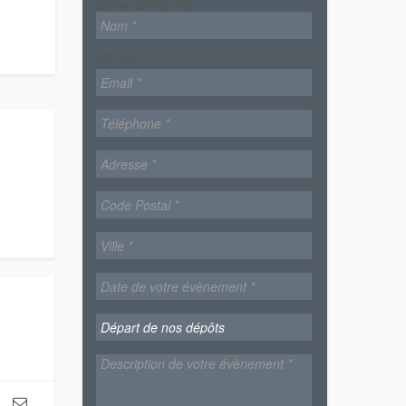
[group group-65]
[/group]