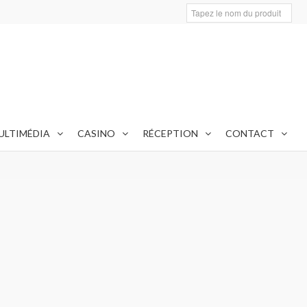
CHÂTEAUX
6 PRODUIT(S)
ULTIMÉDIA
CASINO
RÉCEPTION
CONTACT