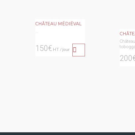
CHÂTEAU MÉDIÉVAL
...
CHÂTE
Château
150€
toboggan
HT / jour
200