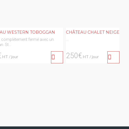
AU WESTERN TOBOGGAN
CHÂTEAU CHALET NEIGE
 complètement fermé avec un
...
. St...
€
250€
HT / jour
HT / jour