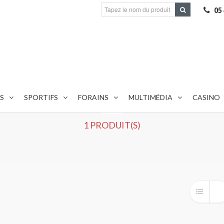
05
S
SPORTIFS
TENTES 5 X 5 M
FORAINS
MULTIMÉDIA
CASINO
1 PRODUIT(S)